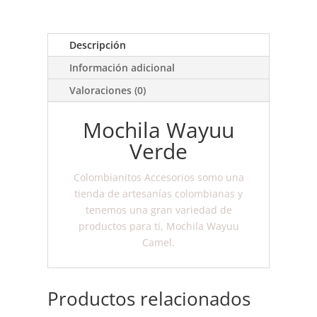
Wayuu
A15
cantidad
Descripción
Información adicional
Valoraciones (0)
Mochila Wayuu
Verde
Colombianitos Accesorios somo una
tienda de artesanías colombianas y
tenemos una gran variedad de
productos para ti, Mochila Wayuu
Camel.
Productos relacionados