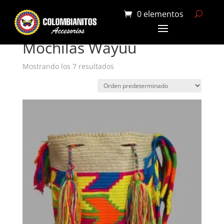
0 elementos
Portada
»
Mochilas Wayuu
Mochilas Wayuu
Mostrando los 7 resultados