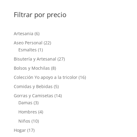
Filtrar por precio
6
Artesania
6
productos
22
Aseo Personal
22
1
productos
Esmaltes
1
producto
27
Bisutería y Artesanal
27
productos
8
Bolsos y Mochilas
8
productos
16
Colección Yo apoyo a la tricolor
16
productos
5
Comidas y Bebidas
5
productos
14
Gorras y Camisetas
14
3
productos
Damas
3
productos
4
Hombres
4
productos
10
Niños
10
productos
17
Hogar
17
productos