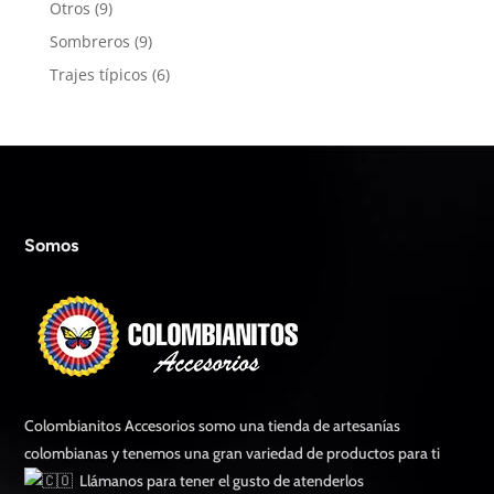
9
Otros
9
productos
9
Sombreros
9
productos
6
Trajes típicos
6
productos
Somos
Colombianitos Accesorios somo una tienda de artesanías
colombianas y tenemos una gran variedad de productos para ti
Llámanos para tener el gusto de atenderlos