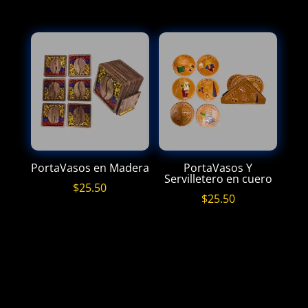
PortaVasos en Madera
PortaVasos Y
Servilletero en cuero
$
25.50
$
25.50