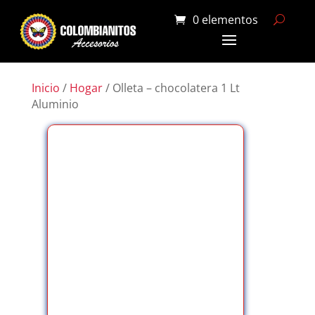
0 elementos
Inicio
/
Hogar
/ Olleta – chocolatera 1 Lt
Aluminio