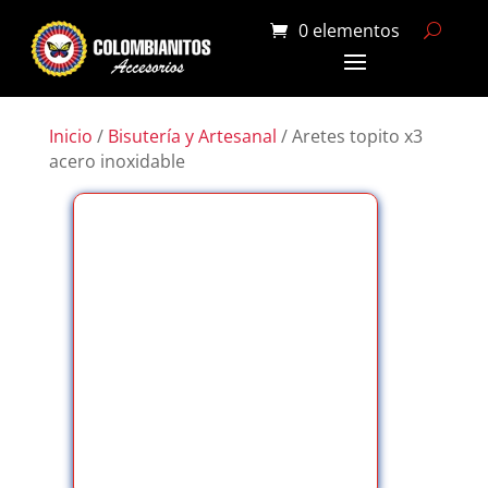
0 elementos
Inicio
/
Bisutería y Artesanal
/ Aretes topito x3
acero inoxidable