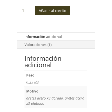
Aretes
Añadir al carrito
topito
x3
acero
inoxidable
cantidad
Información adicional
Valoraciones (1)
Información
adicional
Peso
0.25 lbs
Motivo
aretes acero x3 dorado, aretes acero
x3 platiado