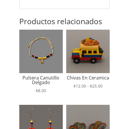
Productos relacionados
Pulsera Canutillo
Chivas En Ceramica
Delgado
Rango
$
12.00
-
$
25.00
$
8.00
de
precios:
desde
$12.00
hasta