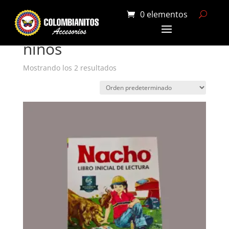
0 elementos
Portada
»
niños
niños
Mostrando los 2 resultados