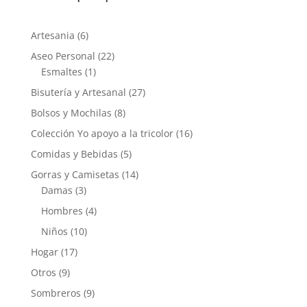
6
Artesania
6
productos
22
Aseo Personal
22
1
productos
Esmaltes
1
producto
27
Bisutería y Artesanal
27
productos
8
Bolsos y Mochilas
8
productos
16
Colección Yo apoyo a la tricolor
16
productos
5
Comidas y Bebidas
5
productos
14
Gorras y Camisetas
14
3
productos
Damas
3
productos
4
Hombres
4
productos
10
Niños
10
productos
17
Hogar
17
productos
9
Otros
9
productos
9
Sombreros
9