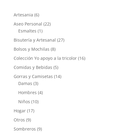
6
Artesania
6
productos
22
Aseo Personal
22
1
productos
Esmaltes
1
producto
27
Bisutería y Artesanal
27
productos
8
Bolsos y Mochilas
8
productos
16
Colección Yo apoyo a la tricolor
16
productos
5
Comidas y Bebidas
5
productos
14
Gorras y Camisetas
14
3
productos
Damas
3
productos
4
Hombres
4
productos
10
Niños
10
productos
17
Hogar
17
productos
9
Otros
9
productos
9
Sombreros
9
productos